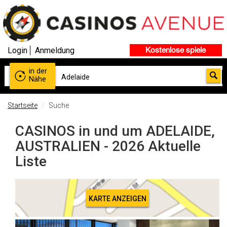
Login
Anmeldung
Kostenlose spiele
in der
Nähe
Startseite
Suche
CASINOS in und um ADELAIDE,
AUSTRALIEN - 2026 Aktuelle
Liste
KARTE ANZEIGEN