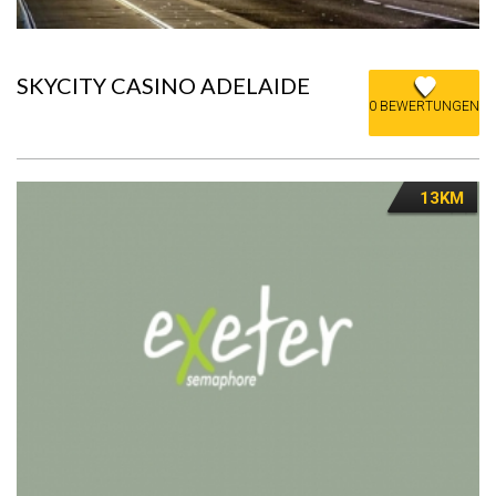
SKYCITY CASINO ADELAIDE
0 BEWERTUNGEN
13KM