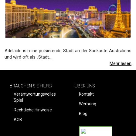
Adelaide ist eine pulsierende Stadt an der Südküste Australiens
und wird oft als „Stadt
...
Mehr lesen
B
Ü
RAUCHEN SIE HILFE?
BER UNS
Verantwortungsvolles
Kontakt
Spiel
Werbung
Rechtliche Hinweise
Blog
AGB