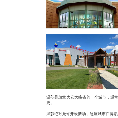
温莎是加拿大安大略省的一个城市，通常
史。
温莎绝对允许开设赌场，这座城市在博彩