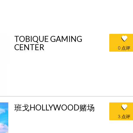
TOBIQUE GAMING
CENTER
0 点评
班戈HOLLYWOOD赌场
3 点评