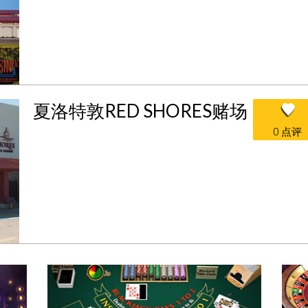
夏洛特敦RED SHORES赌场
0 点评