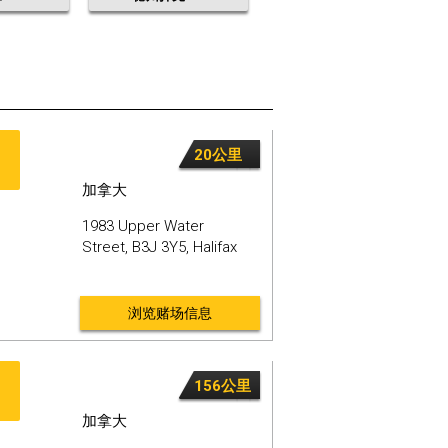
20公里
加拿大
1983 Upper Water
Street,
B3J 3Y5,
Halifax
浏览赌场信息
156公里
加拿大