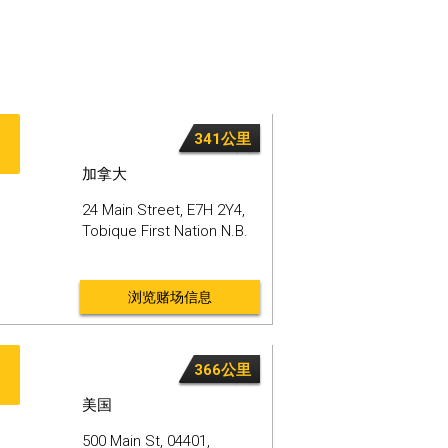
341公里
加拿大
24 Main Street,
E7H 2Y4,
Tobique First Nation N.B.
浏览赌场信息
366公里
美国
500 Main St,
04401,