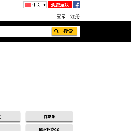
中文
免费游戏
登录
注册
点
百家乐
果
德州扑克CG