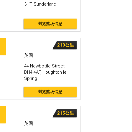
3HT,
Sunderland
浏览赌场信息
210公里
英国
44 Newbottle Street,
DH4 4AF,
Houghton le
Spring
浏览赌场信息
215公里
英国