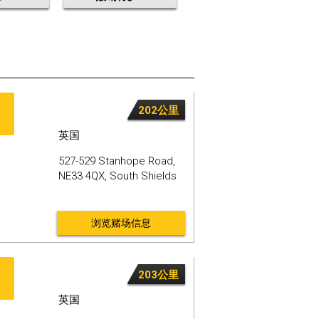
202公里
英国
527-529 Stanhope Road,
NE33 4QX,
South Shields
浏览赌场信息
203公里
英国