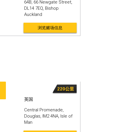
64B, 66 Newgate Street,
DL14 7EQ,
Bishop
Auckland
浏览赌场信息
220公里
英国
Central Promenade,
Douglas,
IM2 4NA,
Isle of
Man