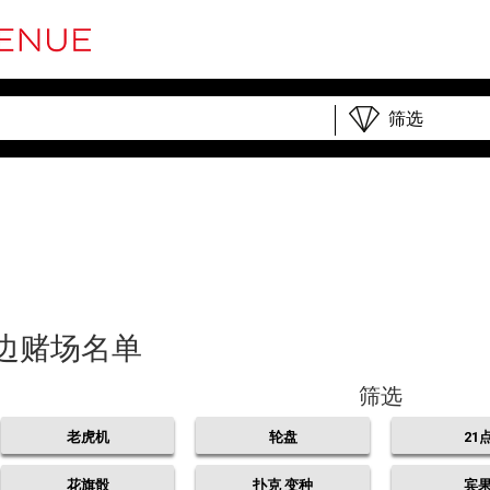
周边赌场名单
筛选
老虎机
轮盘
21
花旗骰
扑克 变种
宾