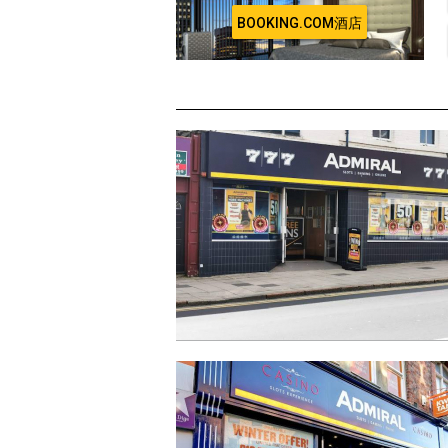
BOOKING.COM酒店