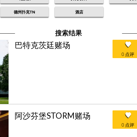
德州扑克TN
酒店
搜索结果
巴特克茨廷赌场
0 点评
阿沙芬堡STORM赌场
0 点评