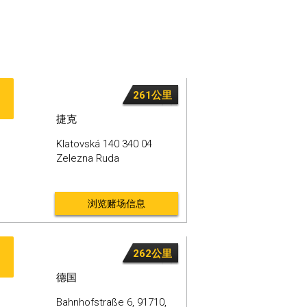
261公里
捷克
Klatovská 140
340 04
Zelezna Ruda
浏览赌场信息
262公里
德国
Bahnhofstraße 6,
91710,