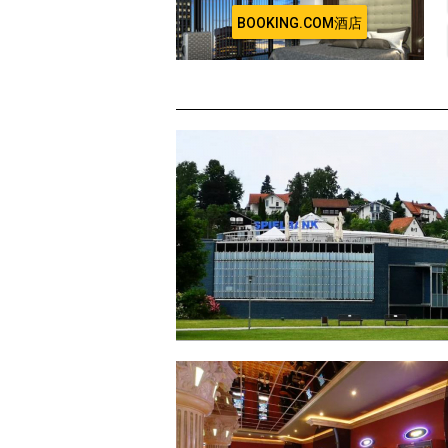
BOOKING.COM酒店