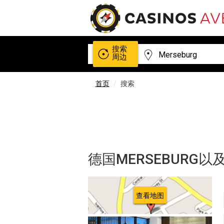
搜索
周边
首页
搜索
德国MERSEBURG
查看地图