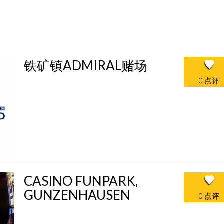
铁矿镇ADMIRAL赌场
0 点评
CASINO FUNPARK,
GUNZENHAUSEN
0 点评