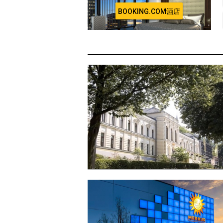
BOOKING.COM酒店