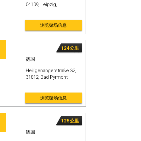
04109,
Leipzig,
浏览赌场信息
124公里
德国
Heiligenangerstraße 32,
31812,
Bad Pyrmont,
浏览赌场信息
125公里
德国