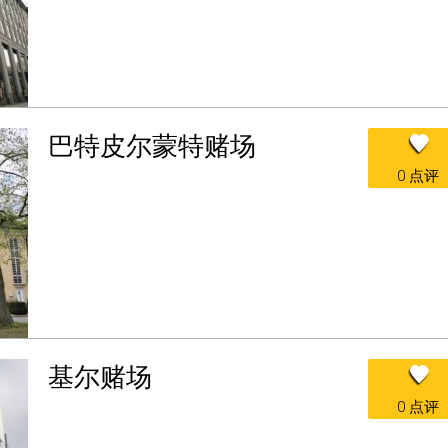
巴特皮尔蒙特赌场
0 点评
基尔赌场
0 点评