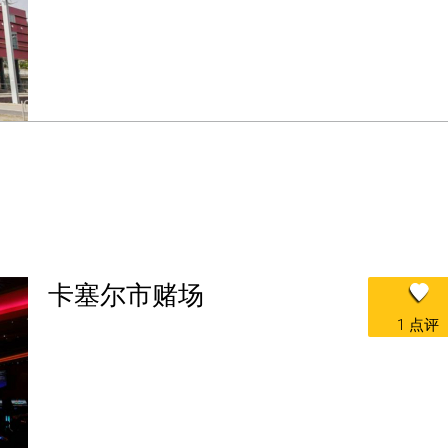
卡塞尔市赌场
1 点评