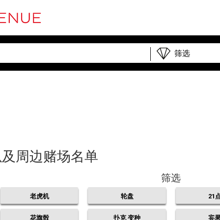
T以及周边赌场名单
筛选
老虎机
轮盘
21
花旗骰
扑克 变种
宾