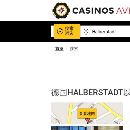
搜索
周边
首页
搜索
德国HALBERSTAD
查看地图