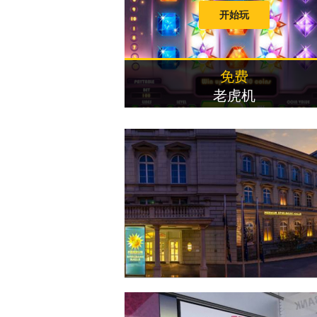
开始玩
免费
老虎机