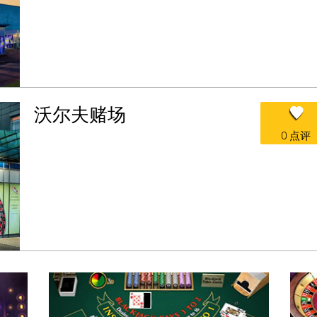
沃尔夫赌场
0 点评