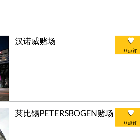
汉诺威赌场
0 点评
莱比锡PETERSBOGEN赌场
0 点评