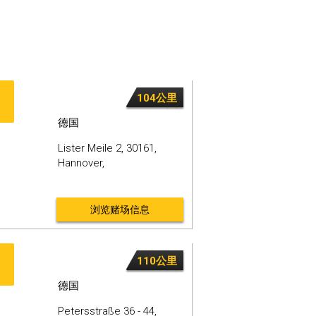
104公里
德国
Lister Meile 2,
30161,
Hannover,
浏览赌场信息
110公里
德国
Petersstraße 36 - 44,