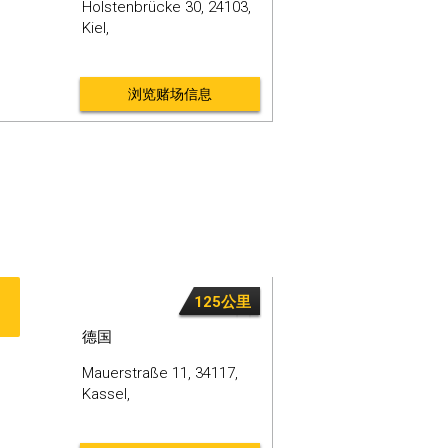
Holstenbrücke 30,
24103,
Kiel,
浏览赌场信息
125公里
德国
Mauerstraße 11,
34117,
Kassel,