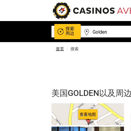
搜索
周边
首页
搜索
美国GOLDEN以及周
查看地图