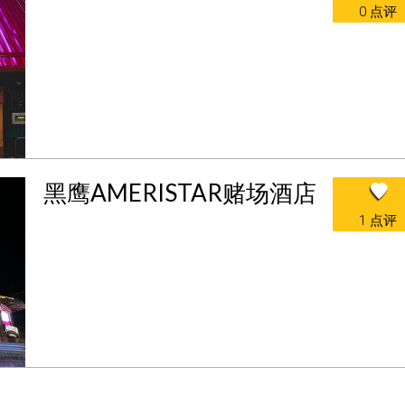
0 点评
黑鹰AMERISTAR赌场酒店
1 点评