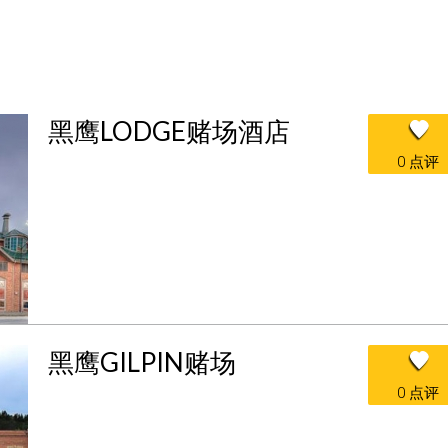
黑鹰LODGE赌场酒店
0 点评
黑鹰GILPIN赌场
0 点评