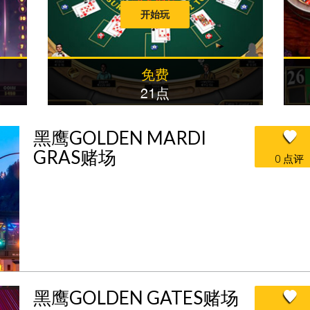
开始玩
免费
21点
黑鹰GOLDEN MARDI
GRAS赌场
0 点评
黑鹰GOLDEN GATES赌场