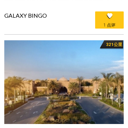
GALAXY BINGO
1 点评
321公里