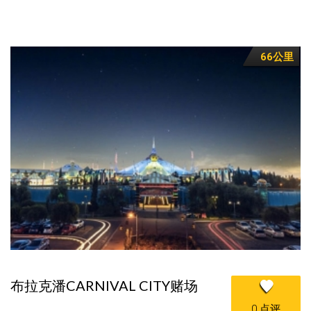
66公里
布拉克潘CARNIVAL CITY赌场
0 点评