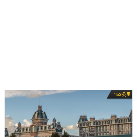
152公里