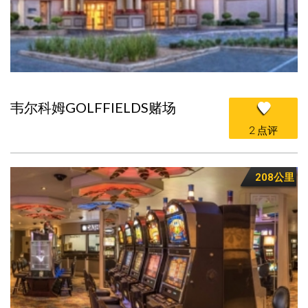
韦尔科姆GOLFFIELDS赌场
2 点评
208公里