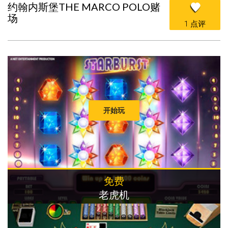
约翰内斯堡THE MARCO POLO赌
场
1 点评
开始玩
免费
老虎机