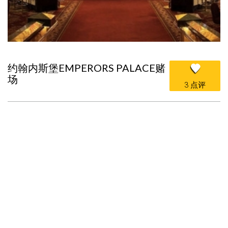
约翰内斯堡EMPERORS PALACE赌
场
3 点评