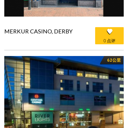
MERKUR CASINO, DERBY
0 点评
62公里