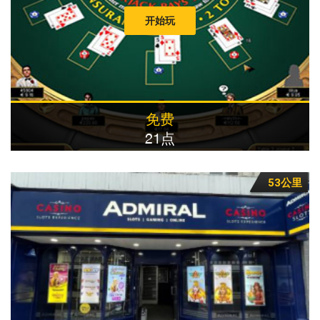
开始玩
免费
21点
53公里