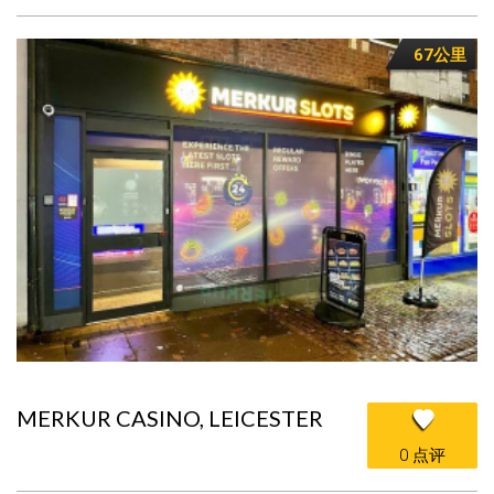
67公里
MERKUR CASINO, LEICESTER
0 点评