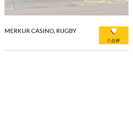
MERKUR CASINO, RUGBY
0 点评