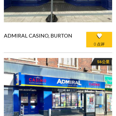
ADMIRAL CASINO, BURTON
0 点评
56公里