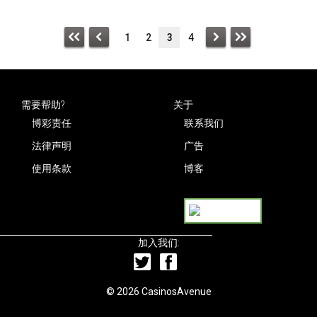
1
2
3
4
需要帮助?
关于
博彩责任
联系我们
法律声明
广告
使用条款
博客
加入我们:
© 2026
CasinosAvenue