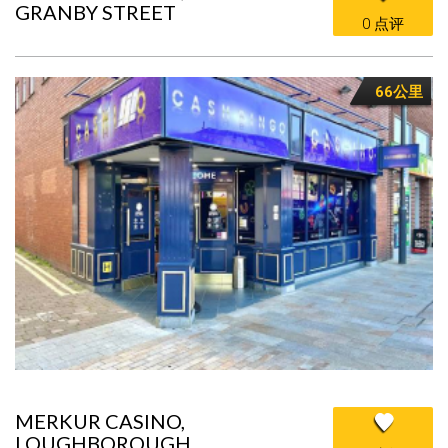
GRANBY STREET
0 点评
66公里
MERKUR CASINO,
LOUGHBOROUGH