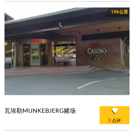
196公里
瓦埃勒MUNKEBJERG赌场
0 点评