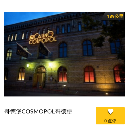
189公里
哥德堡COSMOPOL哥德堡
0 点评