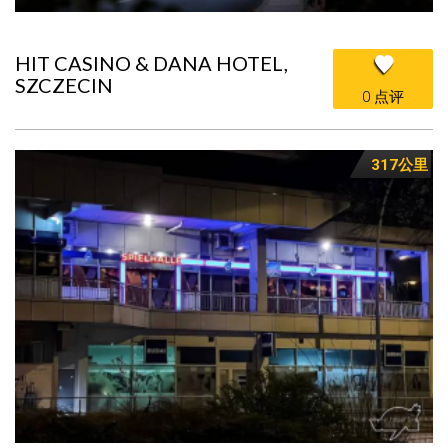
HIT CASINO & DANA HOTEL,
SZCZECIN
0 点评
317公里