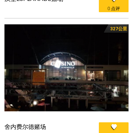
0 点评
327公里
舍内费尔德赌场