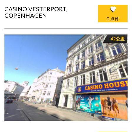
CASINO VESTERPORT,
COPENHAGEN
0 点评
42公里