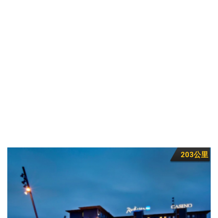
203公里