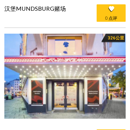
汉堡MUNDSBURG赌场
0 点评
326公里