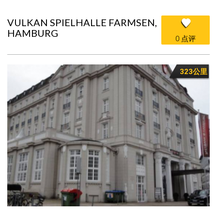
VULKAN SPIELHALLE FARMSEN,
HAMBURG
0 点评
323公里