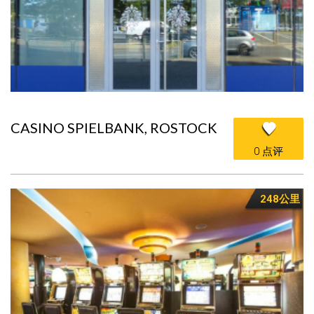
CASINO SPIELBANK, ROSTOCK
0 点评
248公里