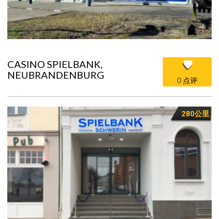
CASINO SPIELBANK,
NEUBRANDENBURG
0 点评
280公里