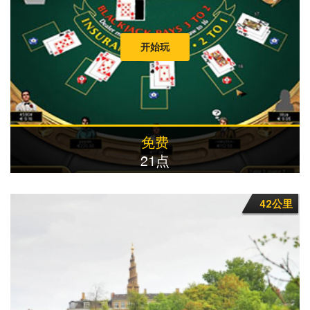
开始玩
免费
21点
42公里