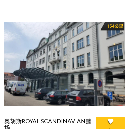
154公里
奥胡斯ROYAL SCANDINAVIAN赌
场