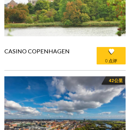
CASINO COPENHAGEN
0 点评
42公里