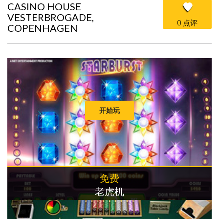
CASINO HOUSE
VESTERBROGADE,
0 点评
COPENHAGEN
开始玩
免费
老虎机