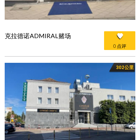
克拉德诺ADMIRAL赌场
0 点评
302公里