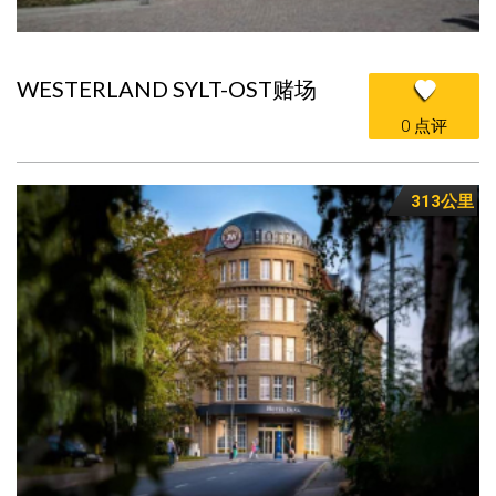
WESTERLAND SYLT-OST赌场
0 点评
313公里