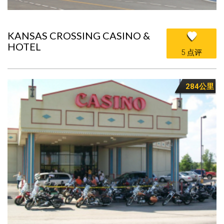
KANSAS CROSSING CASINO &
HOTEL
5 点评
284公里