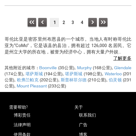
1
2
3
4
哥伦比亚是密苏里州布恩县的一个城市。当地人有时称哥伦比
亚为“CoMo”，它是该县的县治，拥有超过 126,000 名居民。它
是州立大学的所在地，被誉为经济中心，拥有大量户外娱
...
了解更多
其他附近的城市 :
Boonville
(35公里),
Murphy
(168公里),
Glendale
(174公里),
堪萨斯城
(194公里),
堪萨斯城
(198公里),
Waterloo
(201
公里),
欧弗兰帕克
(202公里),
斯普林菲尔德
(210公里),
伯灵顿
(231
公里),
Mount Pleasant
(233公里)
需要帮助?
关于
博彩责任
联系我们
法律声明
广告
使用条款
博客