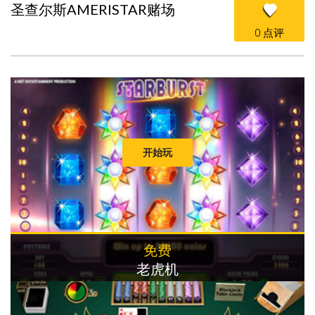
圣查尔斯AMERISTAR赌场
0 点评
开始玩
免费
老虎机