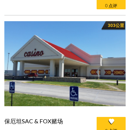
0 点评
303公里
保厄坦SAC & FOX赌场