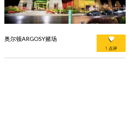
奥尔顿ARGOSY赌场
1 点评