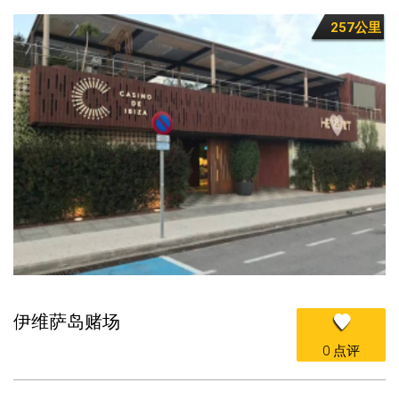
257公里
伊维萨岛赌场
0 点评