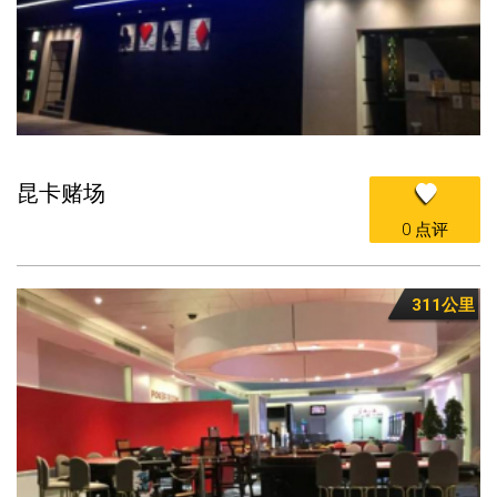
昆卡赌场
0 点评
311公里