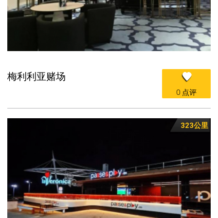
梅利利亚赌场
0 点评
323公里