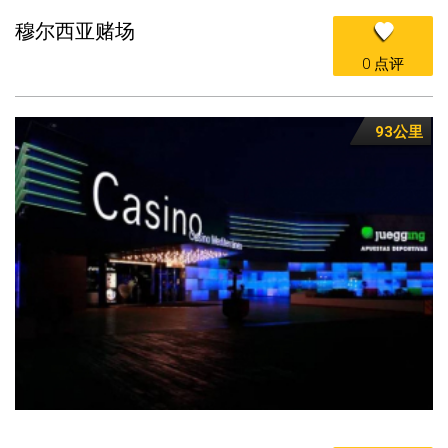
穆尔西亚赌场
0 点评
93公里