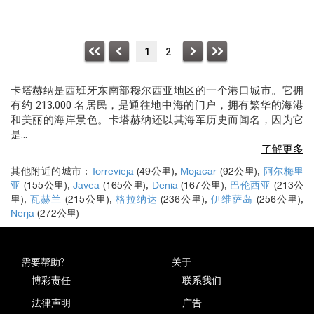
1
2
卡塔赫纳是西班牙东南部穆尔西亚地区的一个港口城市。它拥
有约 213,000 名居民，是通往地中海的门户，拥有繁华的海港
和美丽的海岸景色。卡塔赫纳还以其海军历史而闻名，因为它
是
...
了解更多
其他附近的城市 :
Torrevieja
(49公里),
Mojacar
(92公里),
阿尔梅里
亚
(155公里),
Javea
(165公里),
Denia
(167公里),
巴伦西亚
(213公
里),
瓦赫兰
(215公里),
格拉纳达
(236公里),
伊维萨岛
(256公里),
Nerja
(272公里)
需要帮助?
关于
博彩责任
联系我们
法律声明
广告