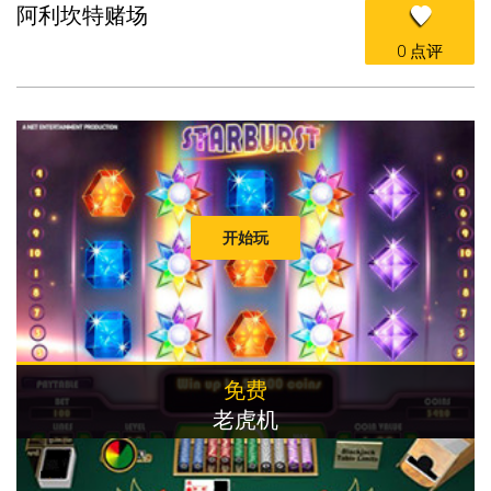
阿利坎特赌场
0 点评
开始玩
免费
老虎机