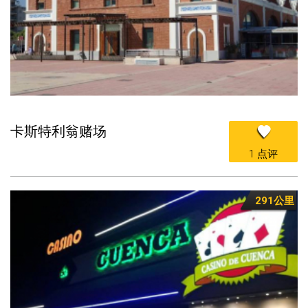
卡斯特利翁赌场
1 点评
291公里