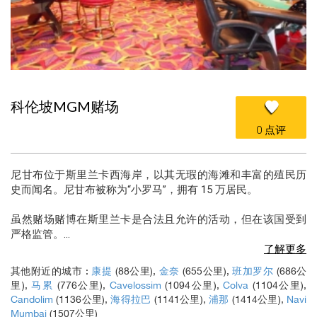
科伦坡MGM赌场
0 点评
尼甘布位于斯里兰卡西海岸，以其无瑕的海滩和丰富的殖民历
史而闻名。尼甘布被称为“小罗马”，拥有 15 万居民。
虽然赌场赌博在斯里兰卡是合法且允许的活动，但在该国受到
严格监管。
...
了解更多
其他附近的城市 :
康提
(88公里),
金奈
(655公里),
班加罗尔
(686公
里),
马累
(776公里),
Cavelossim
(1094公里),
Colva
(1104公里),
Candolim
(1136公里),
海得拉巴
(1141公里),
浦那
(1414公里),
Navi
Mumbai
(1507公里)