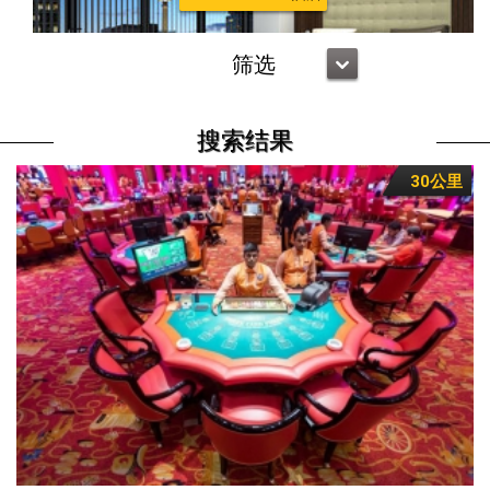
筛选
搜索结果
30公里