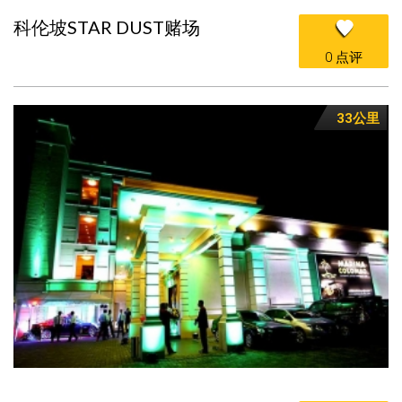
科伦坡STAR DUST赌场
0 点评
33公里