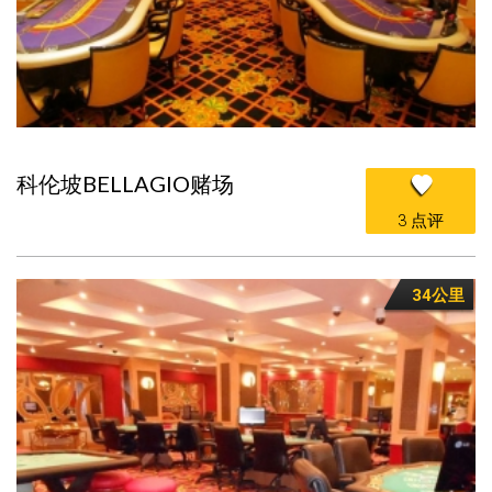
科伦坡BELLAGIO赌场
3 点评
34公里