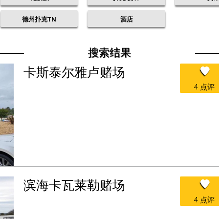
德州扑克TN
酒店
搜索结果
卡斯泰尔雅卢赌场
4 点评
滨海卡瓦莱勒赌场
4 点评