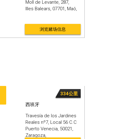
Moll de Levante, 287,
Illes Balears,
07701,
Maó,
浏览赌场信息
334公里
西班牙
Travesía de los Jardines
Reales nº7, Local 56 C.C
Puerto Venecia,
50021,
Zaragoza,