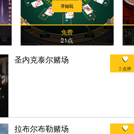
开始玩
免费
21点
圣内克泰尔赌场
2 点评
拉布尔布勒赌场