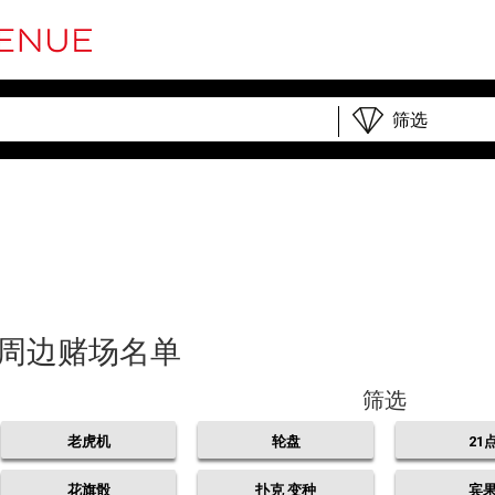
以及周边赌场名单
筛选
老虎机
轮盘
21
花旗骰
扑克 变种
宾