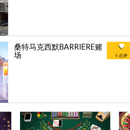
桑特马克西默BARRIERE赌
场
4 点评