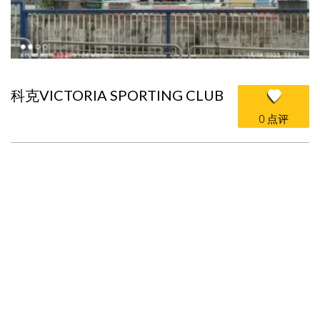
科克VICTORIA SPORTING CLUB
0 点评