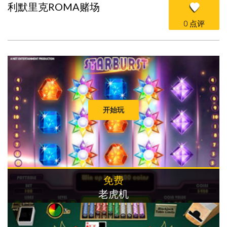
利默里克ROMA赌场
0 点评
开始玩
免费
老虎机