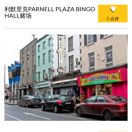
利默里克PARNELL PLAZA BINGO
HALL赌场
0 点评