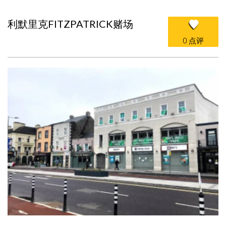
利默里克FITZPATRICK赌场
0 点评