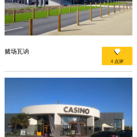
赌场瓦讷
4 点评