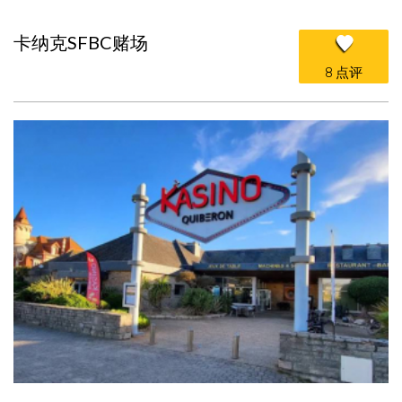
卡纳克SFBC赌场
8 点评