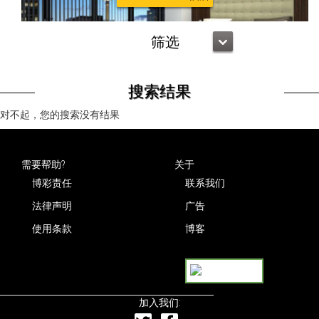
筛选
搜索结果
对不起，您的搜索没有结果
需要帮助?
关于
博彩责任
联系我们
法律声明
广告
使用条款
博客
加入我们: