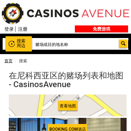
登录
注册
免费游戏
搜索
周边
首页
搜索
在尼科西亚区的赌场列表和地图
- CasinosAvenue
查看地图
BOOKING.COM酒店