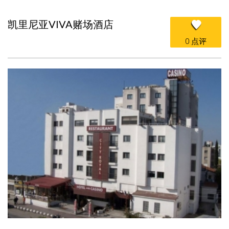
凯里尼亚VIVA赌场酒店
0 点评