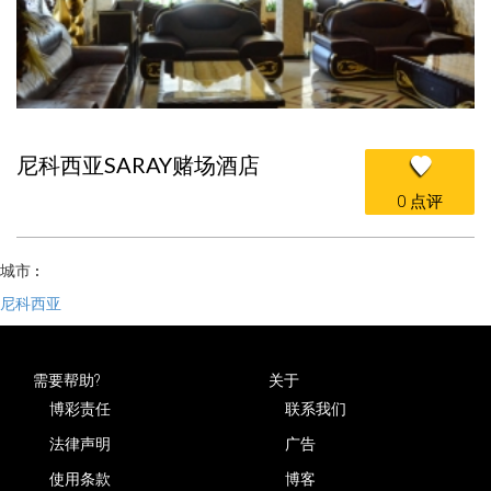
尼科西亚SARAY赌场酒店
0 点评
城市 :
尼科西亚
需要帮助?
关于
博彩责任
联系我们
法律声明
广告
使用条款
博客