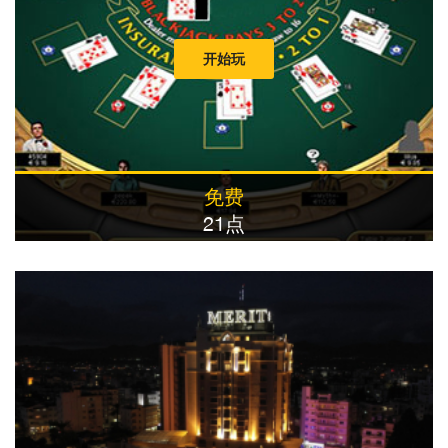
开始玩
免费
21点