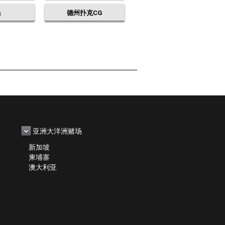
果
德州扑克CG
亚洲大洋洲赌场
新加坡
柬埔寨
澳大利亚