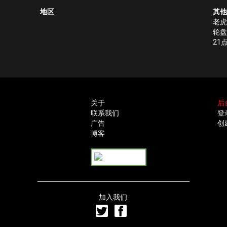
地区
其他
老虎
轮盘
21
关于
后
联系我们
登
广告
创
博客
加入我们: