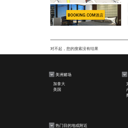
BOOKING.COM酒店
对不起，您的搜索没有结果
美洲赌场
加拿大
美国
热门目的地或附近