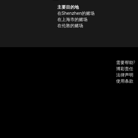
主要目的地
在Shenzhen的赌场
在上海市的赌场
在伦敦的赌场
需要帮助?
博彩责任
法律声明
使用条款