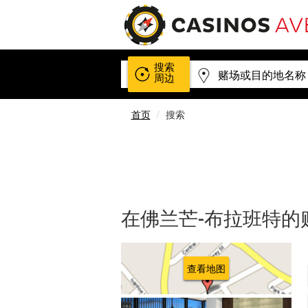
搜索
周边
首页
搜索
在佛兰芒-布拉班特的赌场列
查看地图