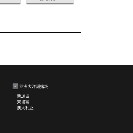
亚洲大洋洲赌场
新加坡
柬埔寨
澳大利亚