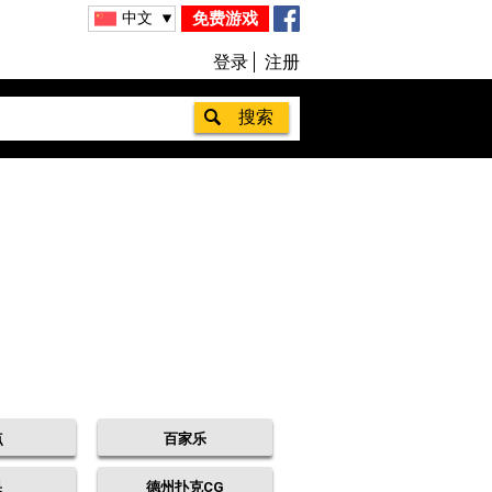
中文
免费游戏
登录
注册
点
百家乐
果
德州扑克CG