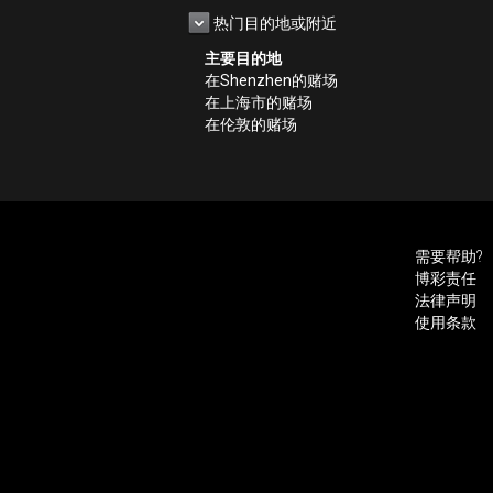
热门目的地或附近
主要目的地
在Shenzhen的赌场
在上海市的赌场
在伦敦的赌场
需要帮助?
博彩责任
法律声明
使用条款