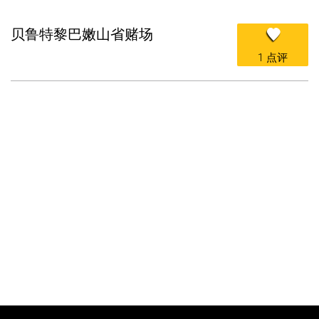
贝鲁特黎巴嫩山省赌场
1 点评