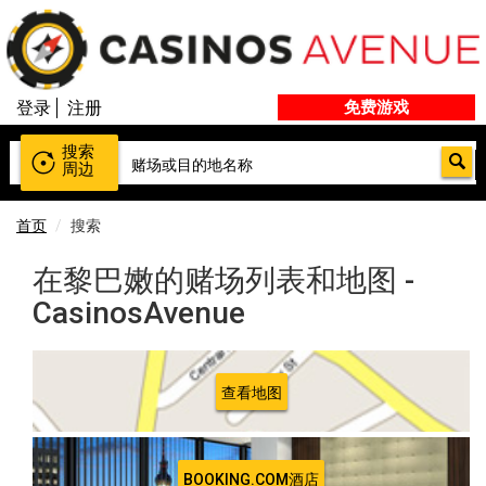
登录
注册
免费游戏
搜索
周边
首页
搜索
在黎巴嫩的赌场列表和地图 -
CasinosAvenue
查看地图
BOOKING.COM酒店