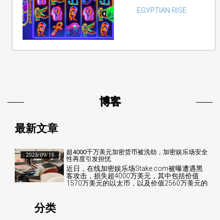
EGYPTIAN RISE
博客
最新文章
超4000千万美元加密货币被洗劫，加密娱乐场安全
2023/09/15
性再度引发担忧
近日，在线加密娱乐场Stake.com被曝遭遇黑
客攻击，损失超4000万美元，其中包括价值
1570万美元的以太币，以及价值2560万美元的
币安智能链。这一消息可以说是令所有人都大
为震惊。 首先，Stake.com是全球最大的在线
分类
加密娱乐场，而根据最新…