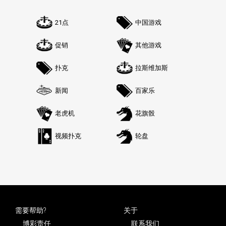
21点
中国游戏
促销
其他游戏
扑克
拉斯维加斯
新闻
百家乐
老虎机
花旗骰
视频扑克
轮盘
需要帮助?
关于
博彩责任
联系我们