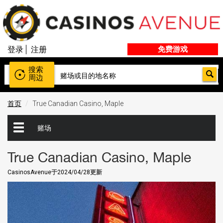
登录
注册
免费游戏
搜索
周边
首页
True Canadian Casino, Maple
赌场
True Canadian Casino, Maple
CasinosAvenue
于
2024/04/28
更新