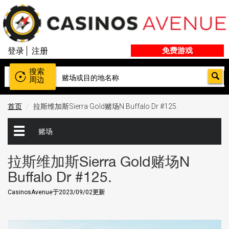
登录
注册
免费游戏
搜索
周边
首页
拉斯维加斯Sierra Gold赌场N Buffalo Dr #125.
赌场
拉斯维加斯Sierra Gold赌场N
Buffalo Dr #125.
CasinosAvenue
于
2023/09/02
更新