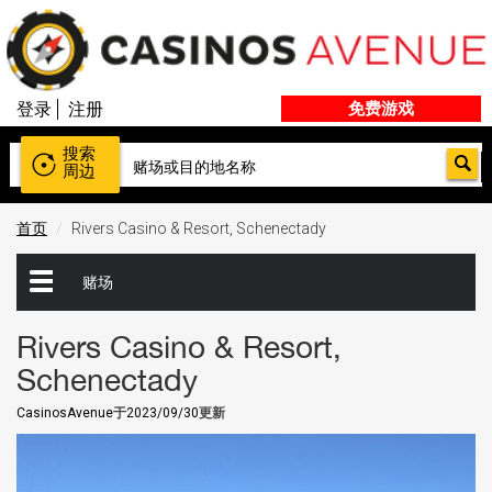
登录
注册
免费游戏
搜索
周边
首页
Rivers Casino & Resort, Schenectady
赌场
Rivers Casino & Resort,
Schenectady
CasinosAvenue
于
2023/09/30
更新