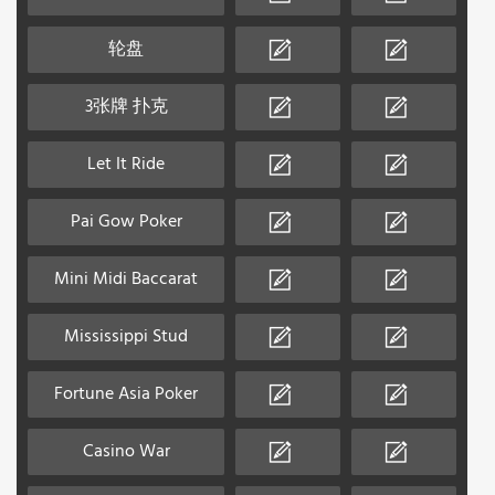
轮盘
3张牌 扑克
Let It Ride
Pai Gow Poker
Mini Midi Baccarat
Mississippi Stud
Fortune Asia Poker
Casino War