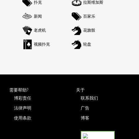
扑克
拉斯维加斯
新闻
百家乐
老虎机
花旗骰
视频扑克
轮盘
需要帮助?
关于
博彩责任
联系我们
法律声明
广告
使用条款
博客