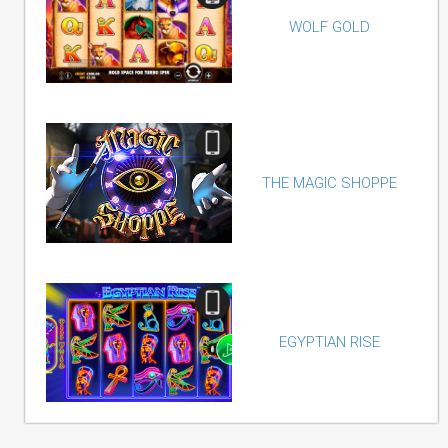
WOLF GOLD
THE MAGIC SHOPPE
EGYPTIAN RISE