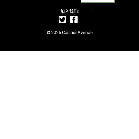
加入我们:
© 2026
CasinosAvenue