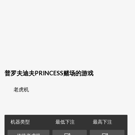
普罗夫迪夫PRINCESS赌场的游戏
老虎机
机器类型
最低下注
最高下注