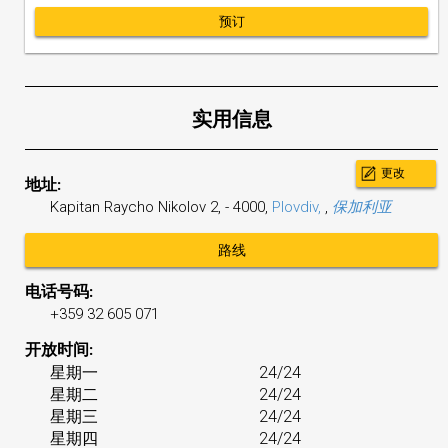
预订
实用信息
更改
地址:
Kapitan Raycho Nikolov 2,
-
4000,
Plovdiv,
,
保加利亚
路线
电话号码:
+359 32 605 071
开放时间:
星期一
24/24
星期二
24/24
星期三
24/24
星期四
24/24