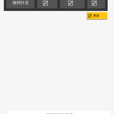
德州扑克
更改