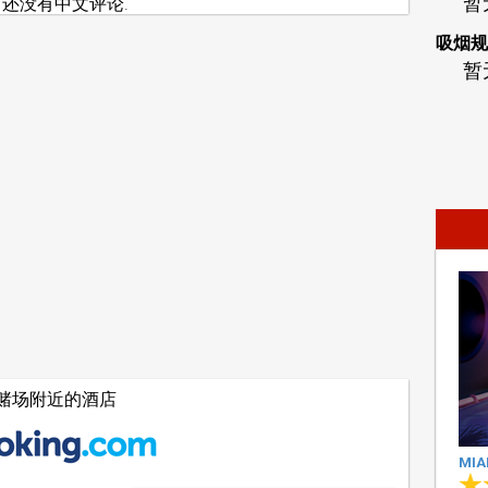
暂
还没有中文评论.
吸烟规
暂
赌场附近的酒店
MIA