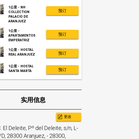
1公里 - NH
预订
COLLECTION
PALACIO DE
ARANJUEZ
1公里 -
预订
APARTAMENTOS
EMPERATRIZ
1公里 - HOSTAL
预订
REAL ARANJUEZ
1公里 - HOSTAL
预订
SANTA MARTA
实用信息
更改
. El Deleite, P.º del Deleite, s/n, L-
/D, 28300 Aranjuez,
-
28300,