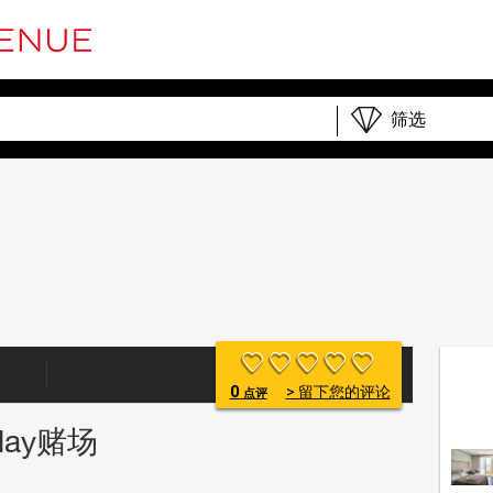
0
> 留下您的评论
点评
lay赌场