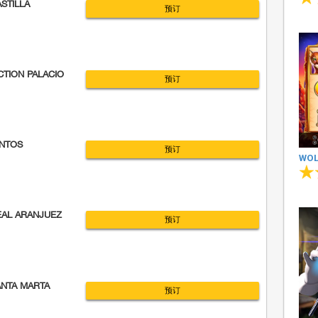
STILLA
预订
TION PALACIO
预订
NTOS
预订
WOL
EAL ARANJUEZ
预订
ANTA MARTA
预订