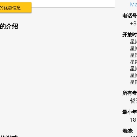
Ma
的优惠信息
电话号
+3
场的介绍
开放时
星
星
星
星
星
星
星
所有者
暂
最小年
18
着装: