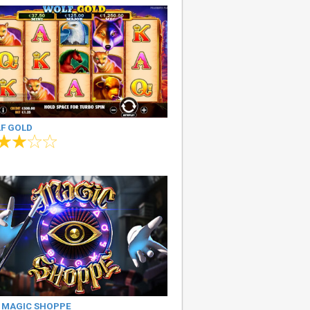
F GOLD
 MAGIC SHOPPE