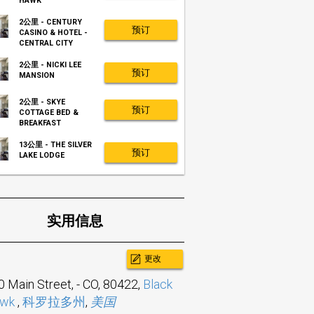
HAWK
2公里 - CENTURY
预订
CASINO & HOTEL -
CENTRAL CITY
2公里 - NICKI LEE
预订
MANSION
2公里 - SKYE
预订
COTTAGE BED &
BREAKFAST
13公里 - THE SILVER
预订
LAKE LODGE
实用信息
更改
0 Main Street,
-
CO, 80422,
Black
awk
,
科罗拉多州
,
美国