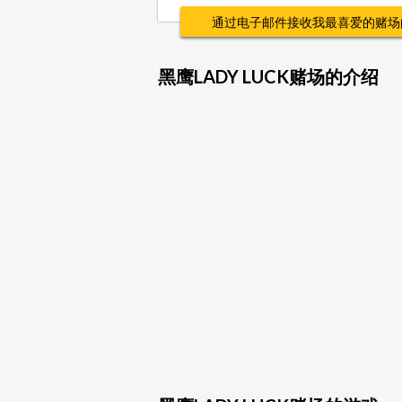
通过电子邮件接收我最喜爱的赌场
黑鹰LADY LUCK赌场的介绍