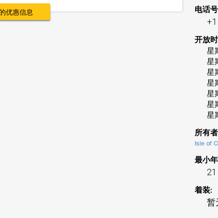
电话号
的优惠信息
+1
开放时
星
星
星
星
星
星
星
所有者
Isle of 
最小年
21
着装:
暂