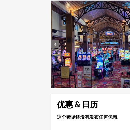
优惠 & 日历
这个赌场还没有发布任何优惠.