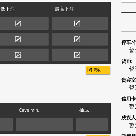
最低下注
最高下注
停车/
暂
货币:
暂
更改
贵宾室
暂
信用卡
暂
Cave min.
抽成
残疾人
暂