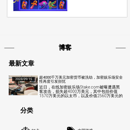
博客
最新文章
超4000千万美元加密货币被洗劫，加密娱乐场安全
2023/09/15
性再度引发担忧
近日，在线加密娱乐场Stake.com被曝遭遇黑
客攻击，损失超4000万美元，其中包括价值
1570万美元的以太币，以及价值2560万美元的
币安智能链。这一消息可以说是令所有人都大
为震惊。 首先，Stake.com是全球最大的在线
分类
加密娱乐场，而根据最新…