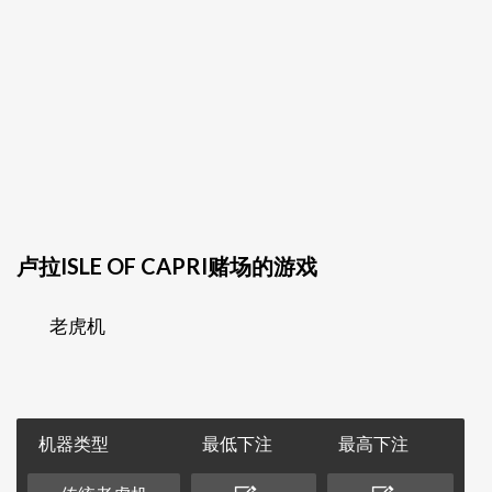
卢拉ISLE OF CAPRI赌场的游戏
老虎机
机器类型
最低下注
最高下注