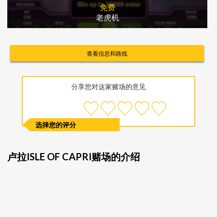
免费
老虎机
查看信息和路线
分享您对这家赌场的意见
选择您的评分
卢拉ISLE OF CAPRI赌场的介绍