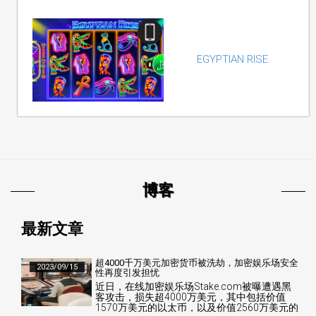
EGYPTIAN RISE
博客
最新文章
超4000千万美元加密货币被洗劫，加密娱乐场安全
2023/09/15
性再度引发担忧
近日，在线加密娱乐场Stake.com被曝遭遇黑
客攻击，损失超4000万美元，其中包括价值
1570万美元的以太币，以及价值2560万美元的