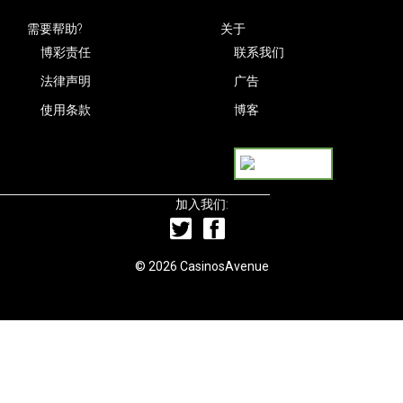
需要帮助?
关于
博彩责任
联系我们
法律声明
广告
使用条款
博客
加入我们:
© 2026
CasinosAvenue