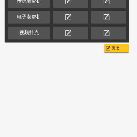
传统老虎机
电子老虎机
视频扑克
更改