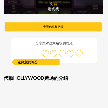
免费
老虎机
查看信息和路线
分享您对这家赌场的意见
选择您的评分
代顿HOLLYWOOD赌场的介绍