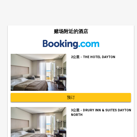
赌场附近的酒店
2公里 - THE HOTEL DAYTON
预订
3公里 - DRURY INN & SUITES DAYTON
NORTH