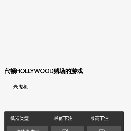
代顿HOLLYWOOD赌场的游戏
老虎机
机器类型
最低下注
最高下注