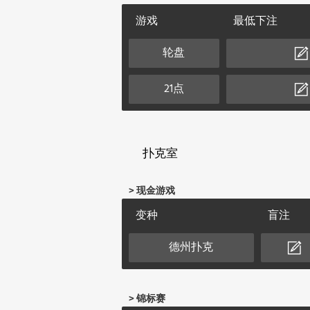
游戏
最低下注
轮盘
21点
扑克室
> 现金游戏
变种
盲注
德州扑克
> 锦标赛