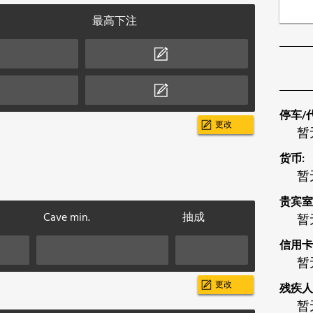
最高下注
停车/
更改
暂
货币:
暂
贵宾室
Cave min.
抽成
暂
信用卡
暂
更改
残疾人
暂