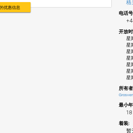
格
的优惠信息
电话号
+4
开放时
星
星
星
星
星
星
星
所有者
Grosven
最小年
18
着装:
暂