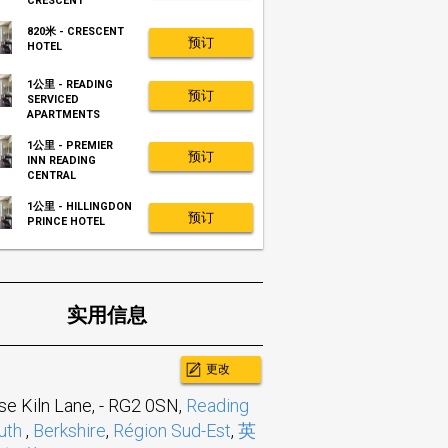
CRESCENT
820米 - CRESCENT
预订
HOTEL
1公里 - READING
预订
SERVICED
APARTMENTS
1公里 - PREMIER
预订
INN READING
CENTRAL
1公里 - HILLINGDON
预订
PRINCE HOTEL
实用信息
更改
se Kiln Lane,
-
RG2 0SN,
Reading
uth
,
Berkshire
,
Région Sud-Est
,
英