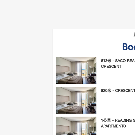
813米 - SACO REA
CRESCENT
820米 - CRESCEN
1公里 - READING 
APARTMENTS