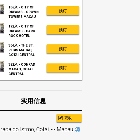
106米 - CITY OF
预订
DREAMS - CROWN
TOWERS MACAU
192米 - CITY OF
预订
DREAMS - HARD
ROCK HOTEL
304米 - THE ST.
预订
REGIS MACAO,
COTAI CENTRAL
382米 - CONRAD
预订
MACAO, COTAI
CENTRAL
实用信息
更改
rada do Istmo, Cotai,
-
-
Macau
澳