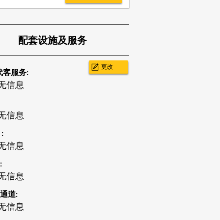
配套设施及服务
更改
代客服务:
无信息
无信息
:
无信息
:
无信息
通道:
无信息