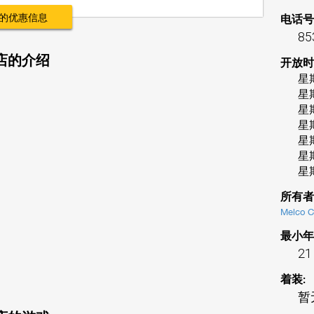
的优惠信息
电话号
85
酒店的介绍
开放时
星
星
星
星
星
星
星
所有者
Melco C
最小年
21
着装:
暂