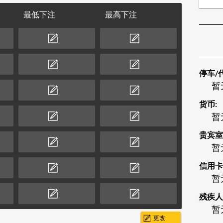
最低下注
最高下注
停车/
暂
货币:
暂
贵宾室 
暂
信用卡
暂
残疾人
暂
更改