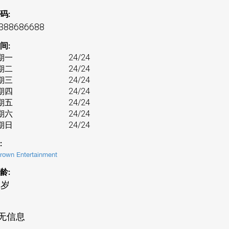
码:
388686688
间:
期一
24/24
期二
24/24
期三
24/24
期四
24/24
期五
24/24
期六
24/24
期日
24/24
:
rown Entertainment
龄:
 岁
无信息