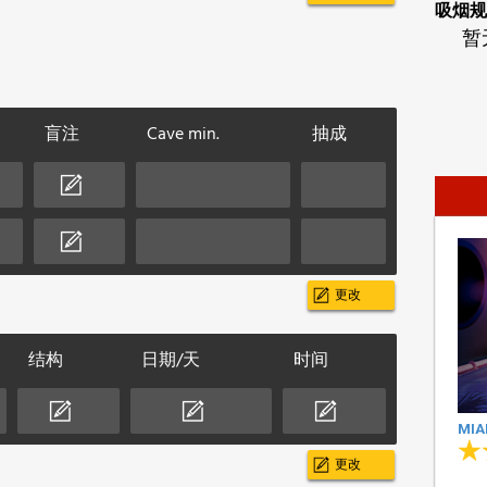
吸烟规
暂
盲注
Cave min.
抽成
更改
结构
日期/天
时间
MIA
更改