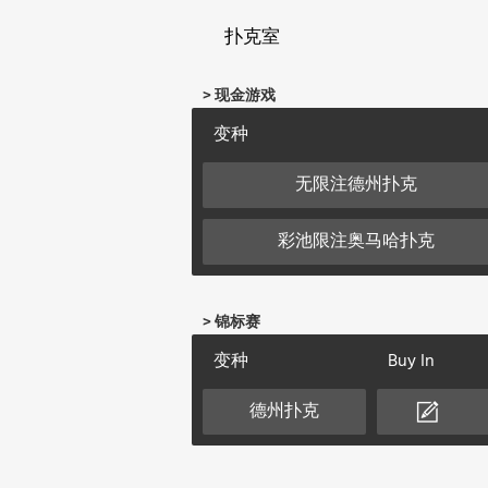
扑克室
> 现金游戏
变种
无限注德州扑克
彩池限注奥马哈扑克
> 锦标赛
变种
Buy In
德州扑克