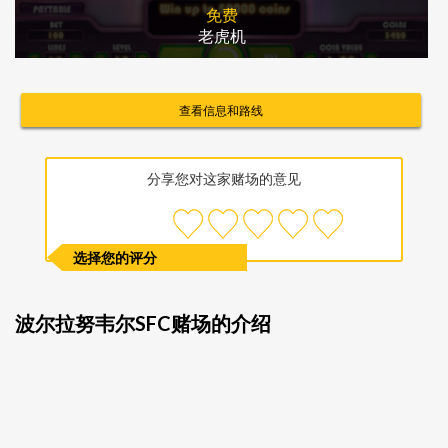
免费
老虎机
查看信息和路线
分享您对这家赌场的意见
选择您的评分
波尔拉努韦尔SFC赌场的介绍