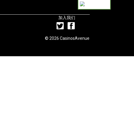
加入我们:
© 2026
CasinosAvenue