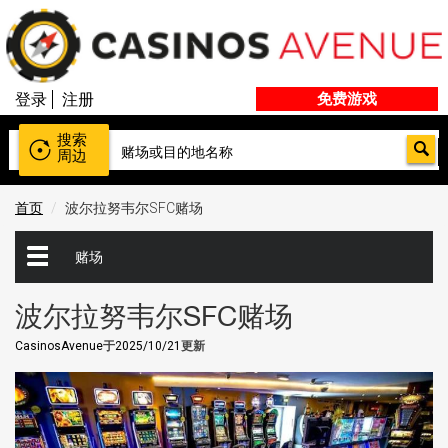
登录
注册
免费游戏
搜索
周边
首页
波尔拉努韦尔SFC赌场
赌场
波尔拉努韦尔SFC赌场
CasinosAvenue
于
2025/10/21
更新