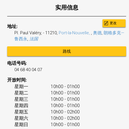
实用信息
更改
地址:
Pl. Paul Valéry,
-
11210,
Port-la-Nouvelle,
,
奥德
,
朗格多克—
鲁西永
,
法国
路线
电话号码:
04 68 40 04 07
开放时间:
星期一
10h00 - 01h00
星期二
10h00 - 01h00
星期三
10h00 - 01h00
星期四
10h00 - 01h00
星期五
10h00 - 02h00
星期六
10h00 - 02h00
星期日
10h00 - 01h00