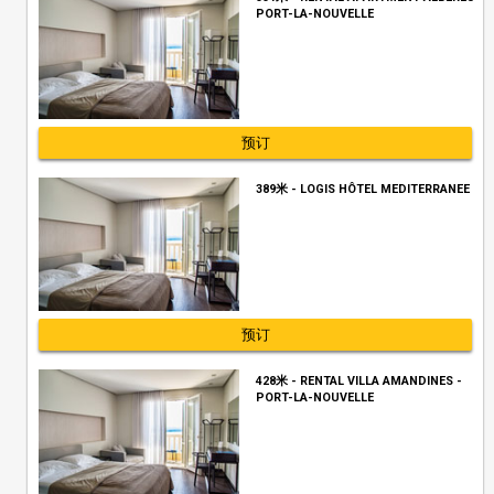
PORT-LA-NOUVELLE
预订
389米 - LOGIS HÔTEL MEDITERRANEE
预订
428米 - RENTAL VILLA AMANDINES -
PORT-LA-NOUVELLE