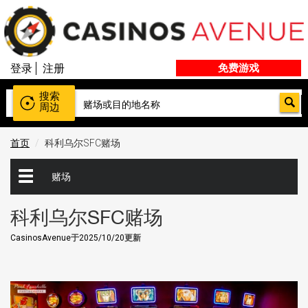
登录
注册
免费游戏
搜索
周边
首页
科利乌尔SFC赌场
赌场
科利乌尔SFC赌场
CasinosAvenue
于
2025/10/20
更新