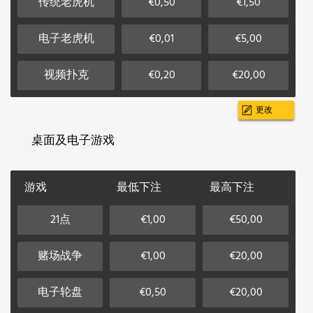
传统老虎机
€0,50
€1,50
电子老虎机
€0,01
€5,00
视频扑克
€0,20
€20,00
更改
桌面及电子游戏
游戏
最低下注
最高下注
21点
€1,00
€50,00
赌场战争
€1,00
€20,00
电子轮盘
€0,50
€20,00