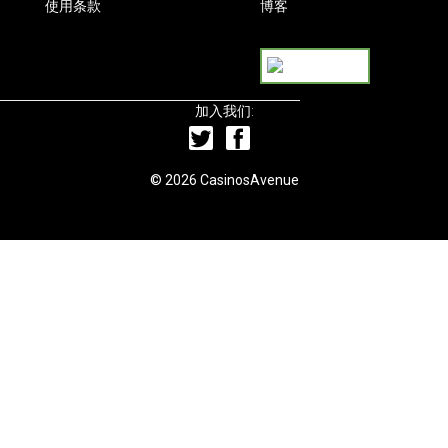
使用条款
博客
加入我们:
© 2026
CasinosAvenue