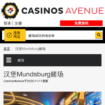
登录
注册
免费游戏
搜索
周边
首页
汉堡Mundsburg赌场
赌场
汉堡Mundsburg赌场
CasinosAvenue
于
2025/11/11
更新