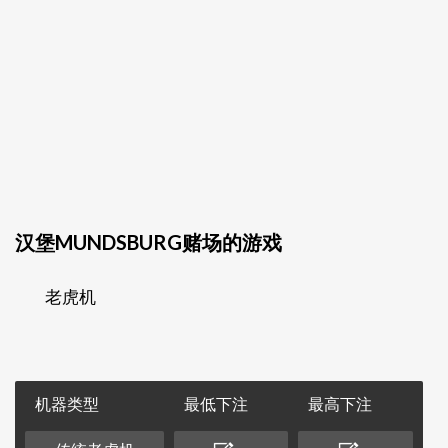
汉堡MUNDSBURG赌场的游戏
老虎机
机器类型
最低下注
最高下注