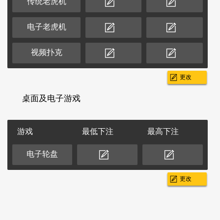
传统老虎机
电子老虎机
视频扑克
更改
桌面及电子游戏
游戏
最低下注
最高下注
电子轮盘
更改