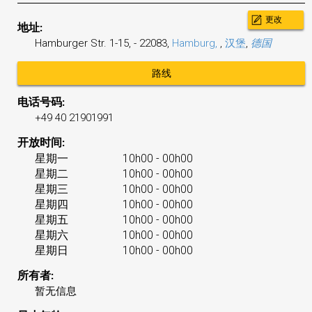
更改
地址:
Hamburger Str. 1-15,
-
22083,
Hamburg,
,
汉堡
,
德国
路线
电话号码:
+49 40 21901991
开放时间:
星期一
10h00 - 00h00
星期二
10h00 - 00h00
星期三
10h00 - 00h00
星期四
10h00 - 00h00
星期五
10h00 - 00h00
星期六
10h00 - 00h00
星期日
10h00 - 00h00
所有者:
暂无信息