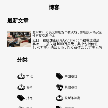
博客
最新文章
超4000千万美元加密货币被洗劫，加密娱乐场安全
2023/09/15
性再度引发担忧
近日，在线加密娱乐场Stake.com被曝遭遇黑
客攻击，损失超4000万美元，其中包括价值
1570万美元的以太币，以及价值2560万美元的
币安智能链。这一消息可以说是令所有人都大
为震惊。 首先，Stake.com是全球最大的在线
分类
加密娱乐场，而根据最新…
21点
中国游戏
促销
其他游戏
扑克
拉斯维加斯