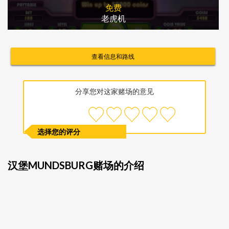
免费
老虎机
查看信息和路线
分享您对这家赌场的意见
选择您的评分
汉堡MUNDSBURG赌场的介绍