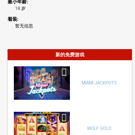
最小年龄:
18 岁
着装:
暂无信息
新的免费游戏
MIAMI JACKPOTS
WOLF GOLD