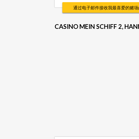
通过电子邮件接收我最喜爱的赌场
CASINO MEIN SCHIFF 2, 