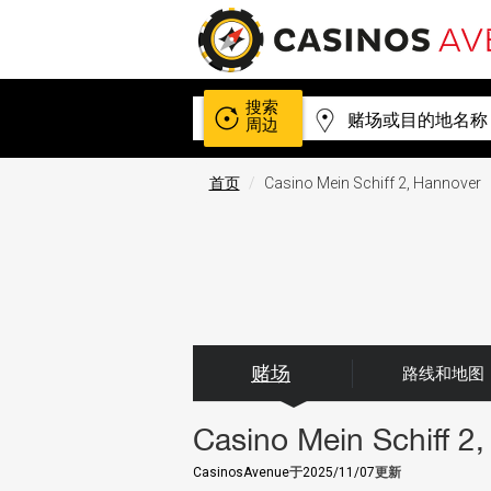
搜索
周边
首页
Casino Mein Schiff 2, Hannover
赌场
路线和地图
Casino Mein Schiff 2
CasinosAvenue
于
2025/11/07
更新