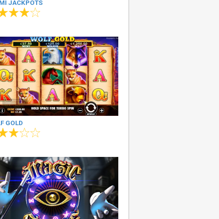
MI JACKPOTS
F GOLD