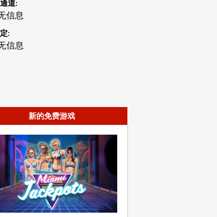
通道:
无信息
定:
无信息
新的免费游戏