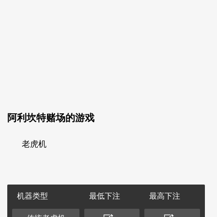
阿利坎特赌场的游戏
老虎机
机器类型
最低下注
最高下注