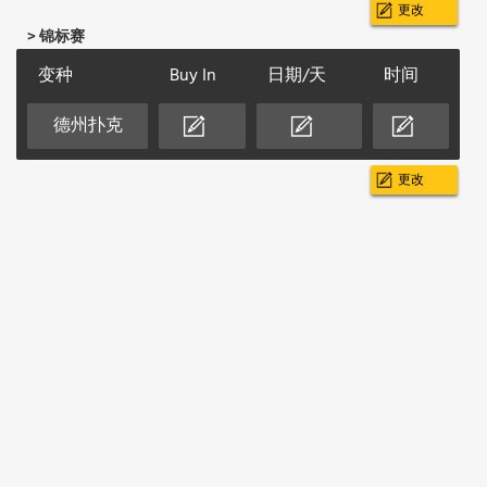
更改
> 锦标赛
变种
Buy In
日期/天
时间
德州扑克
更改