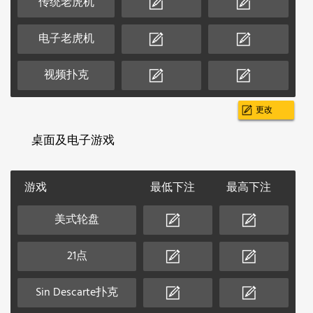
传统老虎机
电子老虎机
视频扑克
更改
桌面及电子游戏
游戏
最低下注
最高下注
美式轮盘
21点
Sin Descarte扑克