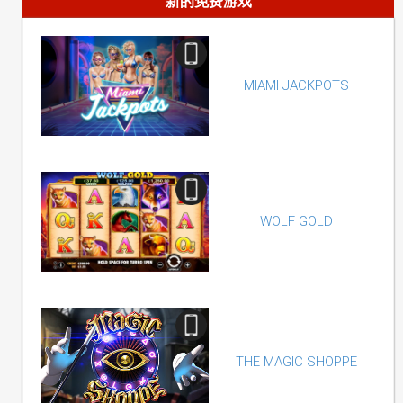
新的免费游戏
MIAMI JACKPOTS
WOLF GOLD
THE MAGIC SHOPPE