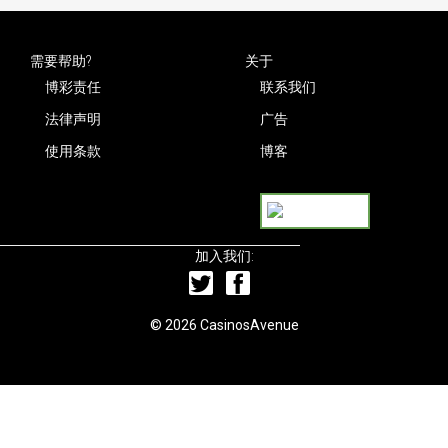
需要帮助?
关于
博彩责任
联系我们
法律声明
广告
使用条款
博客
加入我们:
© 2026
CasinosAvenue