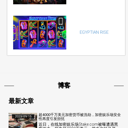
EGYPTIAN RISE
博客
最新文章
超4000千万美元加密货币被洗劫，加密娱乐场安全
2023/09/15
性再度引发担忧
近日，在线加密娱乐场Stake.com被曝遭遇黑