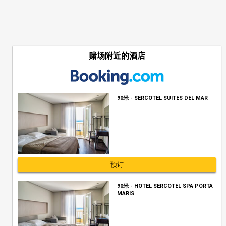
赌场附近的酒店
90米 - SERCOTEL SUITES DEL MAR
预订
90米 - HOTEL SERCOTEL SPA PORTA
MARIS