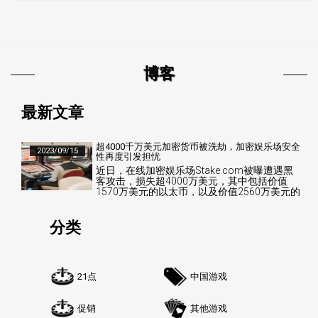
博客
最新文章
超4000千万美元加密货币被洗劫，加密娱乐场安全
2023/09/15
性再度引发担忧
近日，在线加密娱乐场Stake.com被曝遭遇黑
客攻击，损失超4000万美元，其中包括价值
1570万美元的以太币，以及价值2560万美元的
币安智能链。这一消息可以说是令所有人都大
为震惊。 首先，Stake.com是全球最大的在线
分类
加密娱乐场，而根据最新…
21点
中国游戏
促销
其他游戏