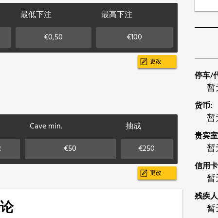
最低下注
最高下注
€0,50
€100
更改
停车/
暂
货币:
暂
Cave min.
抽成
贵宾室
2
€50
€250
暂
信用卡
更改
暂
残疾人
论
暂