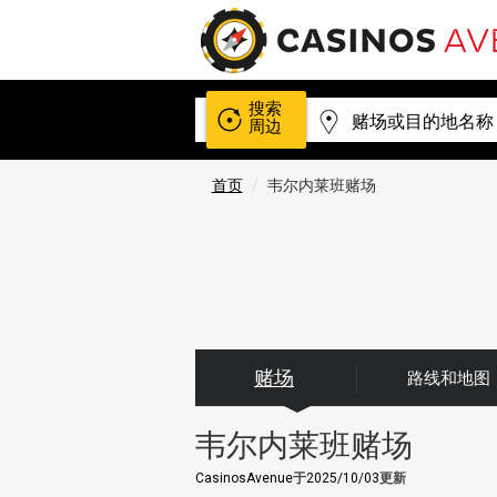
搜索
周边
首页
韦尔内莱班赌场
赌场
路线和地图
韦尔内莱班赌场
CasinosAvenue
于
2025/10/03
更新