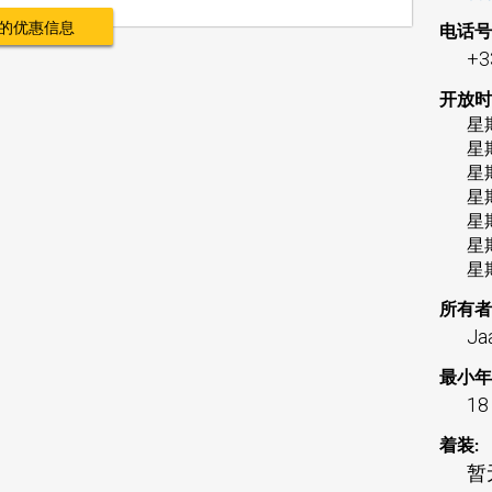
的优惠信息
电话号
+3
开放时
星
星
星
星
星
星
星
所有者
Ja
最小年
18
着装:
暂