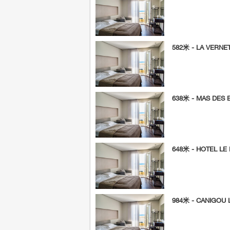
582米 - LA VERNET
638米 - MAS DES 
648米 - HOTEL LE
984米 - CANIGOU