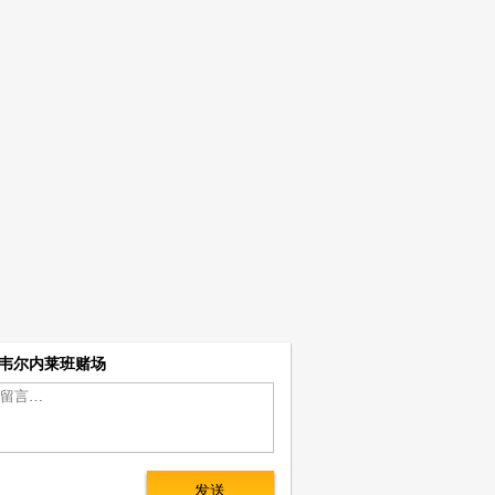
 韦尔内莱班赌场
发送