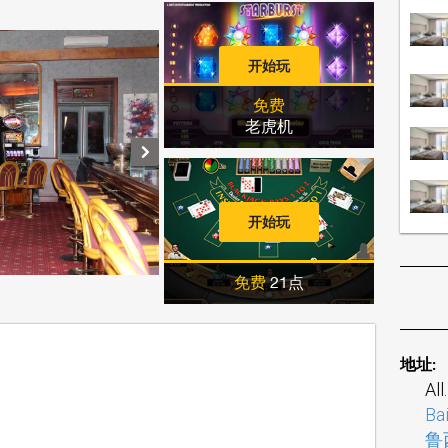
开始玩
免费
老虎机
开始玩
免费
21点
地址:
All
Ba
鲁