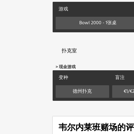
游戏
Bowl 2000 - 1张桌
扑克室
> 现金游戏
变种
盲注
德州扑克
€1/€
韦尔内莱班赌场的评