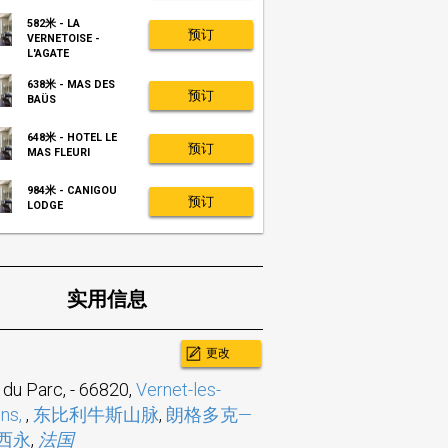
582米 - LA
预订
VERNETOISE -
L'AGATE
638米 - MAS DES
预订
BAÜS
648米 - HOTEL LE
预订
MAS FLEURI
984米 - CANIGOU
预订
LODGE
实用信息
更改
. du Parc,
-
66820,
Vernet-les-
ins,
,
东比利牛斯山脉
,
朗格多克—
西永
,
法国