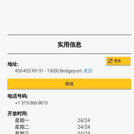
实用信息
更改
地址:
450-452 NY-31
-
13030
Bridgeport
美国
路线
电话号码:
+1 315-366-9610
开放时间:
星期一
24/24
星期二
24/24
星期三
24/24