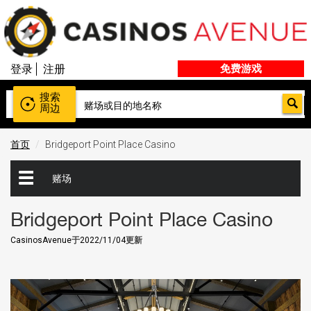
登录
注册
免费游戏
搜索
周边
首页
Bridgeport Point Place Casino
赌场
Bridgeport Point Place Casino
CasinosAvenue
于
2022/11/04
更新