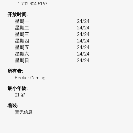
+1 702-804-5167
开放时间:
星期一
24/24
星期二
24/24
星期三
24/24
星期四
24/24
星期五
24/24
星期六
24/24
星期日
24/24
所有者:
Becker Gaming
最小年龄:
21 岁
着装:
暂无信息