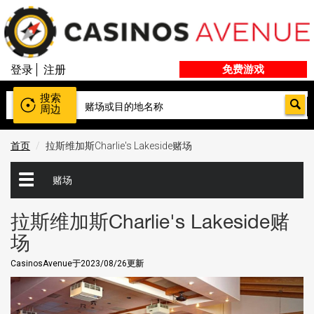
登录
注册
免费游戏
搜索
周边
首页
拉斯维加斯Charlie's Lakeside赌场
赌场
拉斯维加斯Charlie's Lakeside赌
场
CasinosAvenue
于
2023/08/26
更新