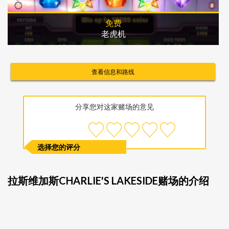
免费
老虎机
查看信息和路线
分享您对这家赌场的意见
选择您的评分
拉斯维加斯CHARLIE'S LAKESIDE赌场的介绍