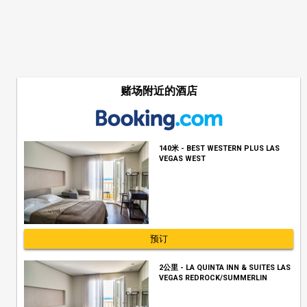
赌场附近的酒店
140米 - BEST WESTERN PLUS LAS
VEGAS WEST
预订
2公里 - LA QUINTA INN & SUITES LAS
VEGAS REDROCK/SUMMERLIN