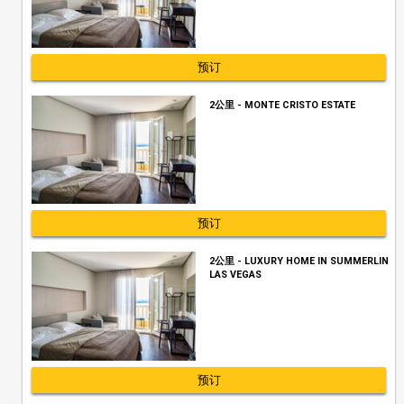
预订
2公里 - MONTE CRISTO ESTATE
预订
2公里 - LUXURY HOME IN SUMMERLIN
LAS VEGAS
预订