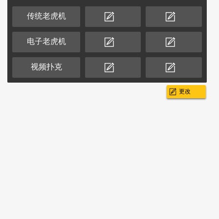
传统老虎机
电子老虎机
视频扑克
更改