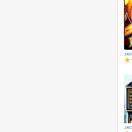
JAC
JAC