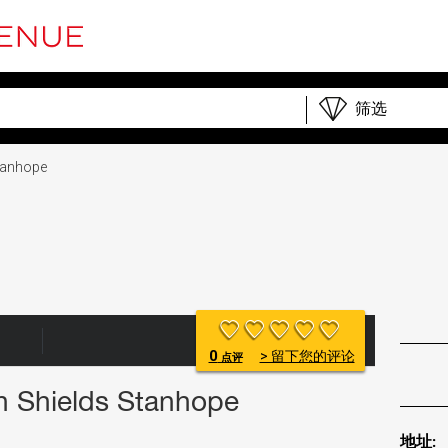
tanhope
0
> 留下您的评论
点评
h Shields Stanhope
地址: