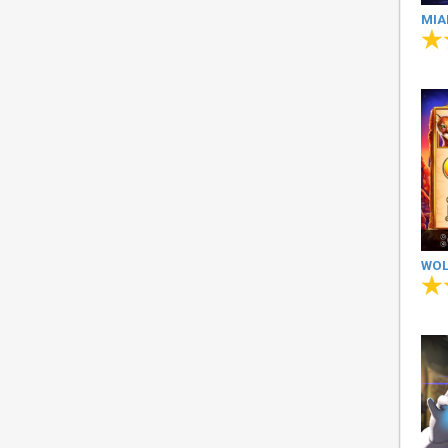
MIA
WOL