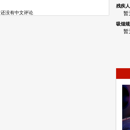
残疾人
还没有中文评论.
暂
吸烟规
暂