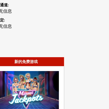
通道:
无信息
定:
无信息
新的免费游戏