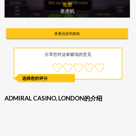
免费
老虎机
查看信息和路线
分享您对这家赌场的意见
选择您的评分
ADMIRAL CASINO, LONDON的介绍