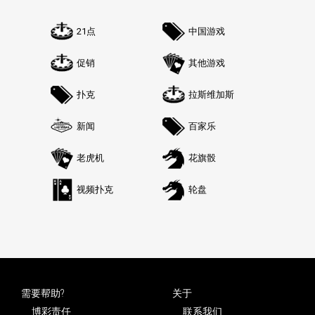
21点
中国游戏
促销
其他游戏
扑克
拉斯维加斯
新闻
百家乐
老虎机
花旗骰
视频扑克
轮盘
需要帮助?
关于
博彩责任
联系我们