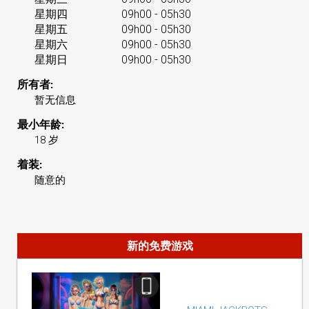
星期四
09h00 - 05h30
星期五
09h00 - 05h30
星期六
09h00 - 05h30
星期日
09h00 - 05h30
所有者:
暂无信息
最小年龄:
18 岁
着装:
随意的
新的免费游戏