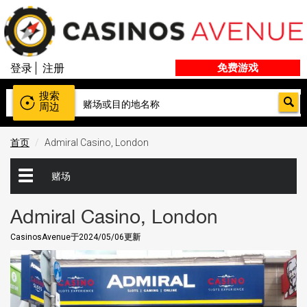
登录
注册
免费游戏
搜索
周边
首页
Admiral Casino, London
赌场
Admiral Casino, London
CasinosAvenue
于
2024/05/06
更新