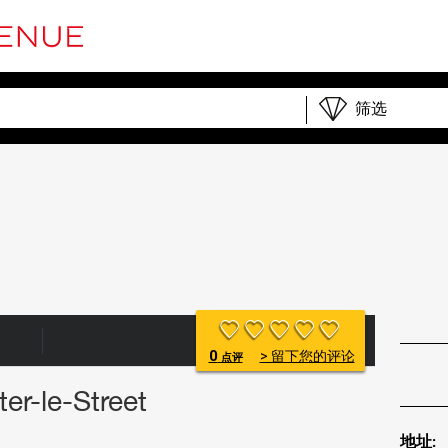
0
> 留下您的评论
点评
er-le-Street
地址: