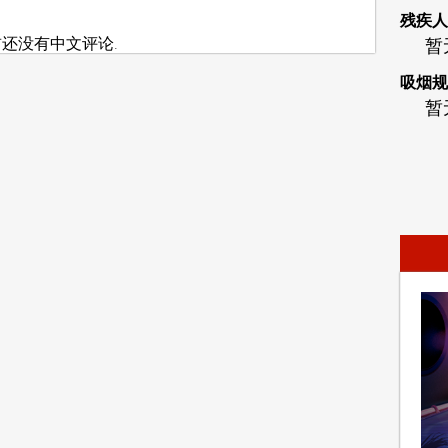
残疾人
还没有中文评论.
暂
吸烟规
暂