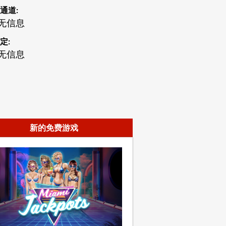
通道:
无信息
定:
无信息
新的免费游戏