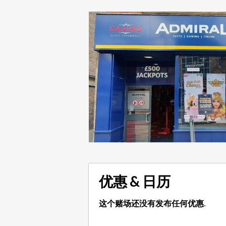
优惠 & 日历
这个赌场还没有发布任何优惠.