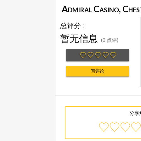
Admiral Casino, Ch
总评分 :
暂无信息
(0 点评)
写评论
分享