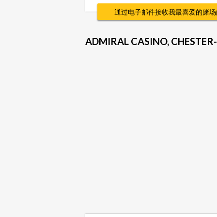
通过电子邮件接收我最喜爱的赌场
ADMIRAL CASINO, CHESTE