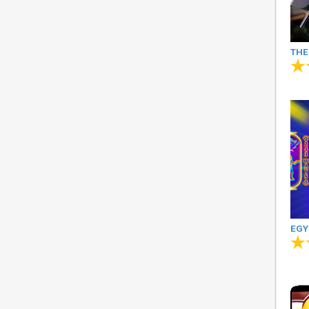
THE
EGY