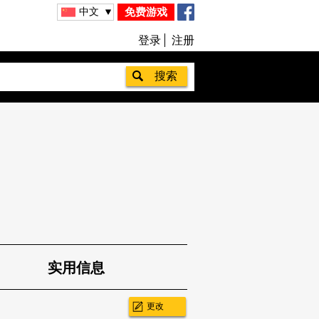
中文
免费游戏
登录
注册
实用信息
更改